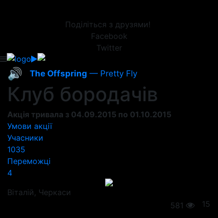
Поділіться з друзями!
Facebook
Twitter
🔊
The Offspring
— Pretty Fly
Клуб бородачів
Акція тривала з 04.09.2015 по 01.10.2015
Умови акції
Учасники
1035
Переможці
4
Віталій
, Черкаси
15
581