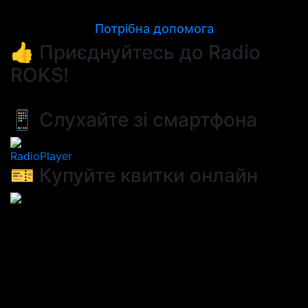
Потрібна допомога
👍 Приєднуйтесь до Radio
ROKS!
📱 Слухайте зі смартфона
RadioPlayer
🎫 Купуйте квитки онлайн