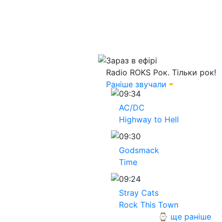
Зараз в ефірі
Radio ROKS
Рок. Тільки рок!
Раніше звучали
09:34
AC/DC
Highway to Hell
09:30
Godsmack
Time
09:24
Stray Cats
Rock This Town
⌚ ще раніше