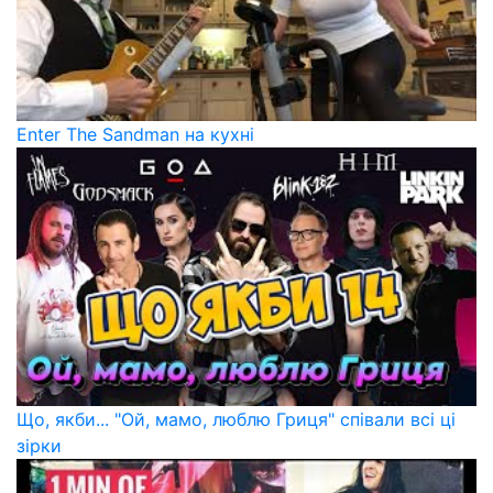
Enter The Sandman на кухні
Що, якби... "Ой, мамо, люблю Гриця" співали всі ці
зірки