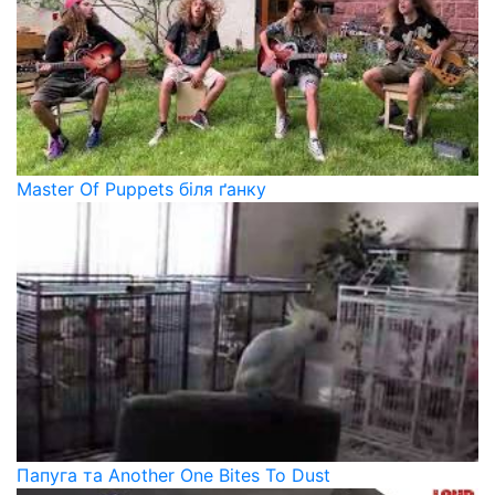
Master Of Puppets біля ґанку
Папуга та Another One Bites To Dust