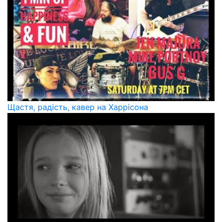
Щастя, радість, кавер на Харрісона