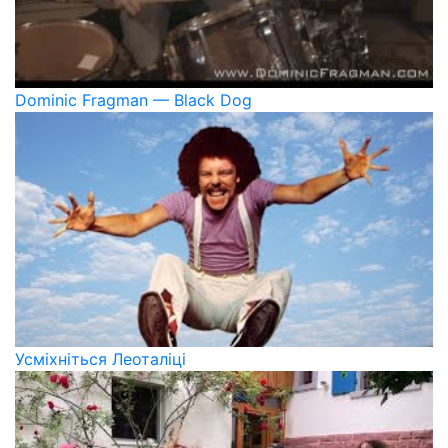
Dominic Fragman — Black Dog
Усміхніться Леоталіці