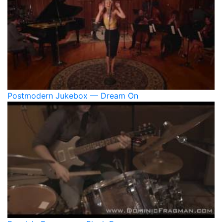
Postmodern Jukebox — Dream On