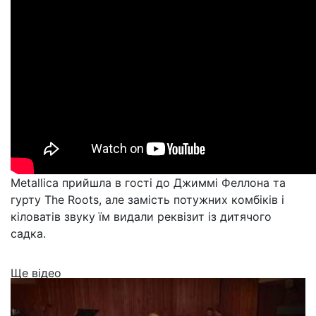
Metallica прийшла в гості до Джиммі Феллона та
гурту The Roots, але замість потужних комбіків і
кіловатів звуку їм видали реквізит із дитячого
садка.
Ще відео