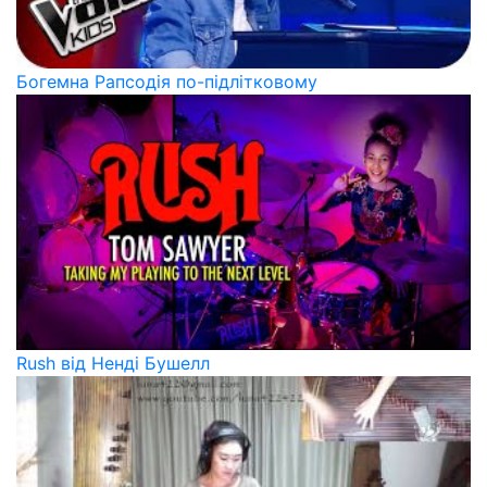
Богемна Рапсодія по-підлітковому
Rush від Ненді Бушелл