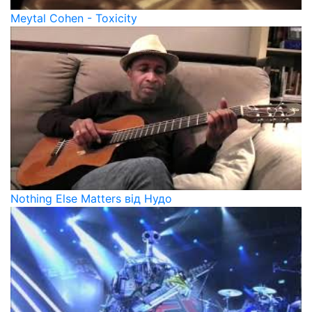
Meytal Cohen - Toxicity
Nothing Else Matters від Нудо