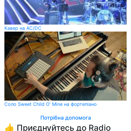
Кавер на AC/DC
Соло Sweet Child O' Mine на фортепіано
Потрібна допомога
👍 Приєднуйтесь до Radio