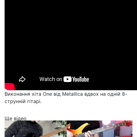
Виконання хіта One від Metallica вдвох на одній 8-
струнній гітарі.
Ще відео