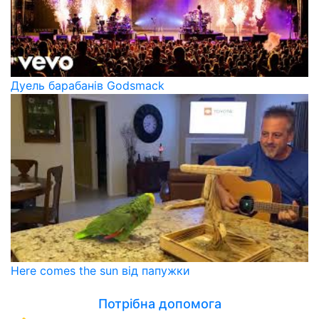
Дуель барабанів Godsmack
Here comes the sun від папужки
Потрібна допомога