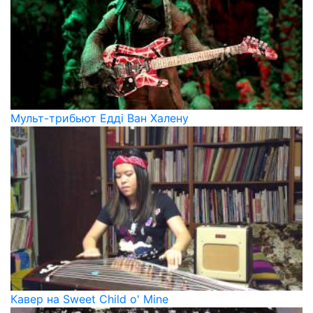
Мульт-трибьют Едді Ван Халену
Кавер на Sweet Child o' Mine