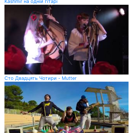
Kashmir на одній гітарі
Сто Двадцять Чотири - Mutter