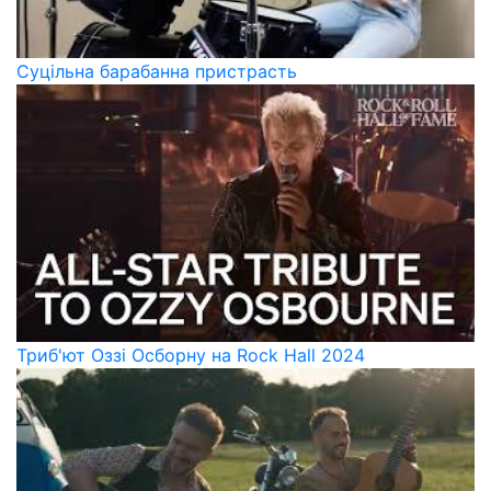
Суцільна барабанна пристрасть
Триб'ют Оззі Осборну на Rock Hall 2024