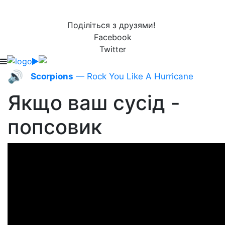
Поділіться з друзями!
Facebook
Twitter
🔊
Scorpions
— Rock You Like A Hurricane
Якщо ваш сусід -
попсовик