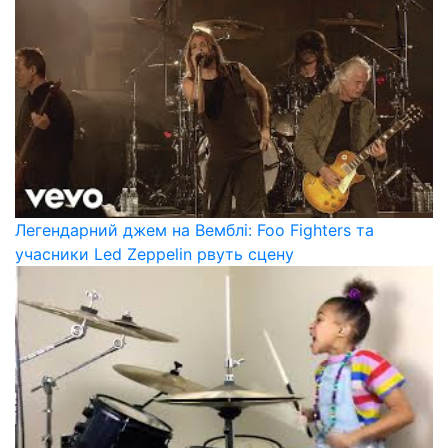
Легендарний джем на Вемблі: Foo Fighters та
учасники Led Zeppelin рвуть сцену