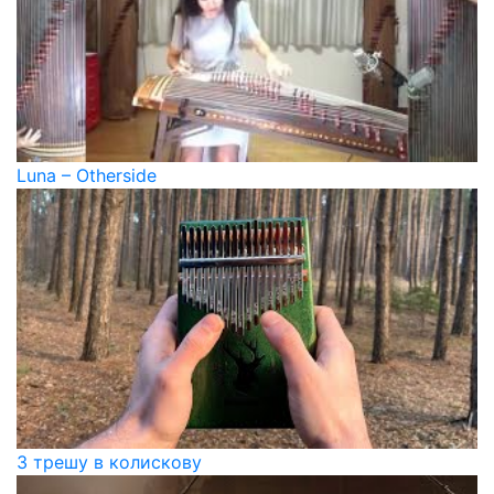
Luna – Otherside
З трешу в колискову