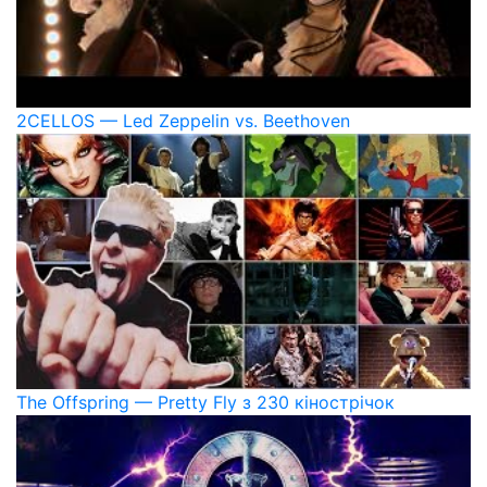
2CELLOS — Led Zeppelin vs. Beethoven
The Offspring — Pretty Fly з 230 кінострічок