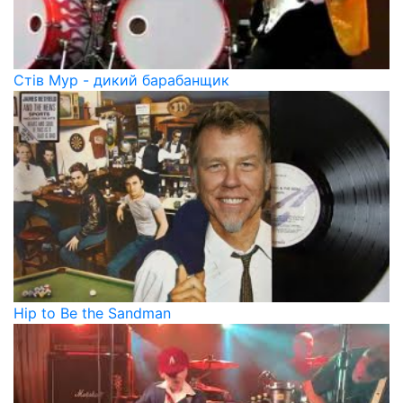
Стів Мур - дикий барабанщик
Hip to Be the Sandman