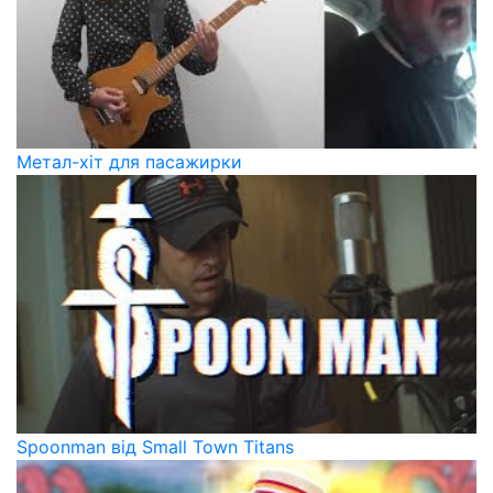
Метал-хіт для пасажирки
Spoonman від Small Town Titans