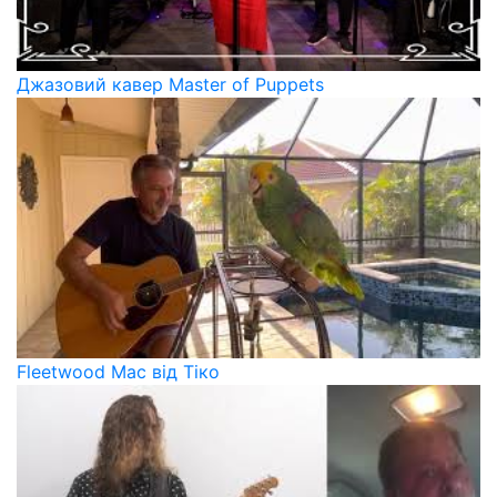
Джазовий кавер Master of Puppets
Fleetwood Mac​ від Тіко