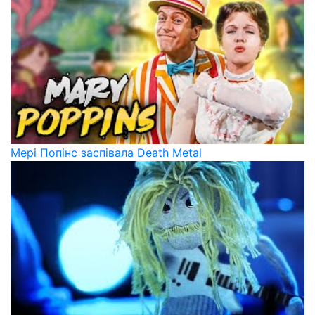
Мері Попінс заспівала Death Metal