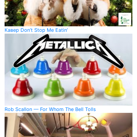
Кавер Don’t Stop Me Eatin’
Rob Scallon — For Whom The Bell Tolls