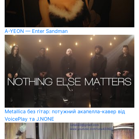
A-YEON — Enter Sandman
Metallica без гітар: потужний акапелла-кавер від
VoicePlay та J.NONE