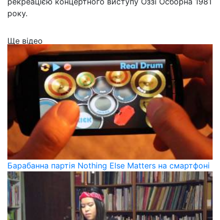
рекреацією концертного виступу Оззі Осборна 1981
року.
Ще відео
Барабанна партія Nothing Else Matters на смартфоні