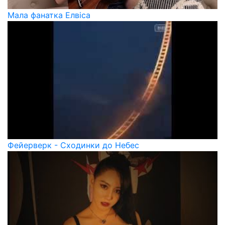
Мала фанатка Елвіса
Фейерверк - Сходинки до Небес