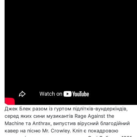
Джек Блек разом із гуртом підлітків-вундеркіндів,
серед яких сини музикантів Rage Against the
Machine та Anthrax, випустив вірусний благодійний
кавер на пісню Mr. Crowley. Кліп є покадровою