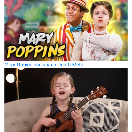
Мері Попінс заспівала Death Metal