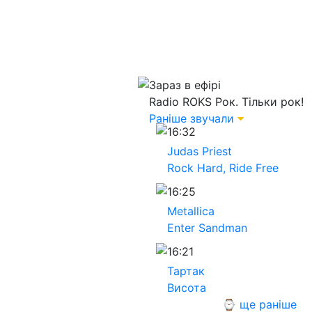
Зараз в ефірі
Radio ROKS
Рок. Тільки рок!
Раніше звучали
16:32
Judas Priest
Rock Hard, Ride Free
16:25
Metallica
Enter Sandman
16:21
Тартак
Висота
⌚ ще раніше