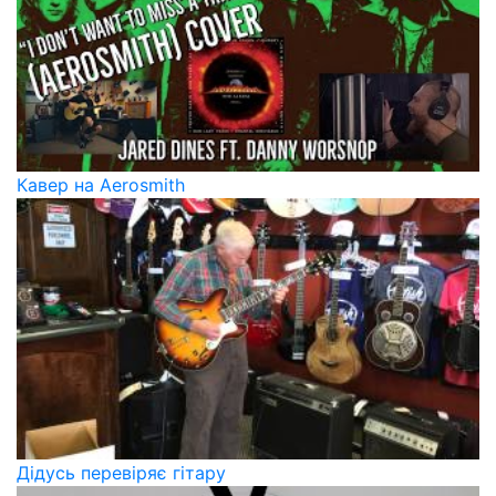
Кавер на Aerosmith
Дідусь перевіряє гітару