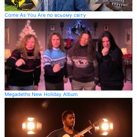
Come As You Are по всьому світу
Megadeths New Holiday Album