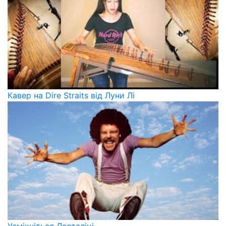
Кавер на Dire Straits від Луни Лі