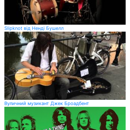
Slipknot від Ненді Бушелл
Вуличний музикант Джек Броадбент