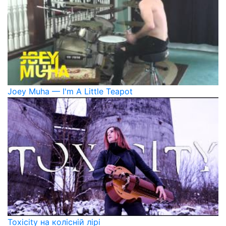
Joey Muha — I'm A Little Teapot
Toxicity на колісній лірі