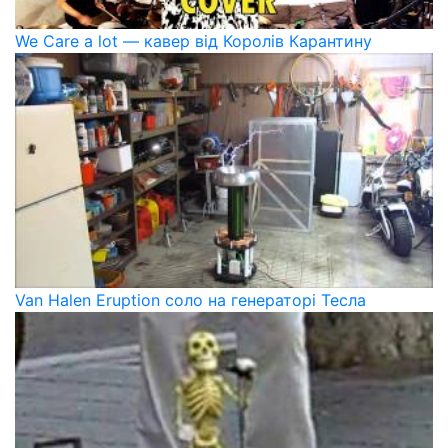
We Care a lot — кавер від Королів Карантину
Van Halen Eruption соло на генераторі Тесла