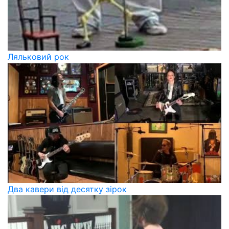
Ляльковий рок
Два кавери від десятку зірок