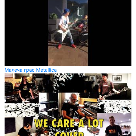
Малеча грає Metallica