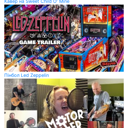
Кавер на Sweet Child O' Mine
Пінбол Led Zeppelin