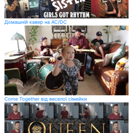
Домашній кавер на AC/DC
Come Together від веселої сімейки