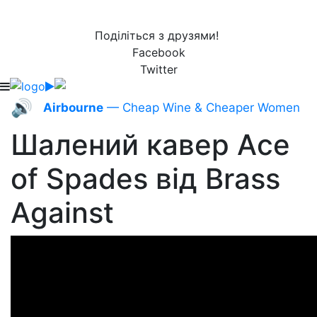
Поділіться з друзями!
Facebook
Twitter
🔊
Airbourne
— Cheap Wine & Cheaper Women
Шалений кавер Ace
of Spades від Brass
Against