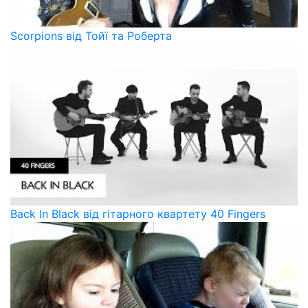
Scorpions від Тойї та Роберта
Back In Black від гітарного квартету 40 Fingers