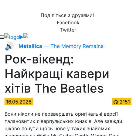
Поділіться з друзями!
Facebook
Twitter
🔊
Metallica
— The Memory Remains
Рок-вікенд:
Найкращі кавери
хітів The Beatles
16.05.2026
2151
Вони ніколи не перевершать оригінальні версії
талановитих ліверпульських юнаків. Але завжди
цікаво почути щось нове у таких знайомих
шедеврах як While My Guitar Gently Weeps, Day