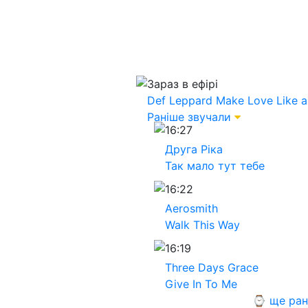
Зараз в ефірі
Def Leppard
Make Love Like 
Раніше звучали
16:27
Друга Ріка
Так мало тут тебе
16:22
Aerosmith
Walk This Way
16:19
Three Days Grace
Give In To Me
⌚ ще ран