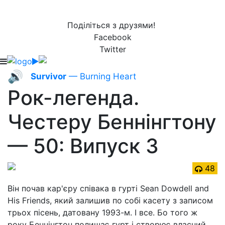
Поділіться з друзями!
Facebook
Twitter
🔊
Survivor
— Burning Heart
Рок-легенда.
Честеру Беннінгтону
— 50: Випуск 3
48
Він почав кар'єру співака в гурті Sean Dowdell and
His Friends, який залишив по собі касету з записом
трьох пісень, датовану 1993-м. І все. Бо того ж
року Беннінгтон полишає гурт і створює власний