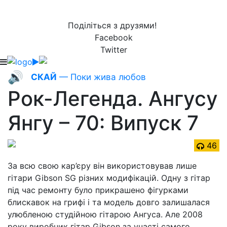
Поділіться з друзями!
Facebook
Twitter
🔊
СКАЙ
— Поки жива любов
Рок-Легенда. Ангусу
Янгу – 70: Випуск 7
46
За всю свою кар’єру він використовував лише
гітари Gibson SG різних модифікацій. Одну з гітар
під час ремонту було прикрашено фігурками
блискавок на грифі і та модель довго залишалася
улюбленою студійною гітарою Ангуса. Але 2008
року виробник гітар Gibson за участі самого