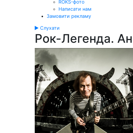
ROKS-фото
Написати нам
Замовити рекламу
Слухати
Рок-Легенда. Анг