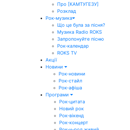
Про [КАМТУГЕЗУ]
Розклад
Рок-музика
Що це була за пісня?
Музика Radio ROKS
Запропонуйте пісню
Рок-календар
ROKS TV
Акції
Новини
Рок-новини
Рок-стайл
Рок-афіша
Програми
Рок-цитата
Новий рок
Рок-вікенд
Рок-концерт
Рок-н-рол живий