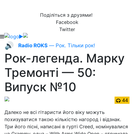
Поділіться з друзями!
Facebook
Twitter
🔊
Radio ROKS
— Рок. Тільки рок!
Рок-легенда. Марку
Тремонті — 50:
Випуск №10
44
Далеко не всі гітаристи його віку можуть
похизуватися такою кількістю нагород і відзнак.
Три його пісні, написані в гурті Creed, номінувалися
на Grammy, одна – With Arms Wide Open – отримала