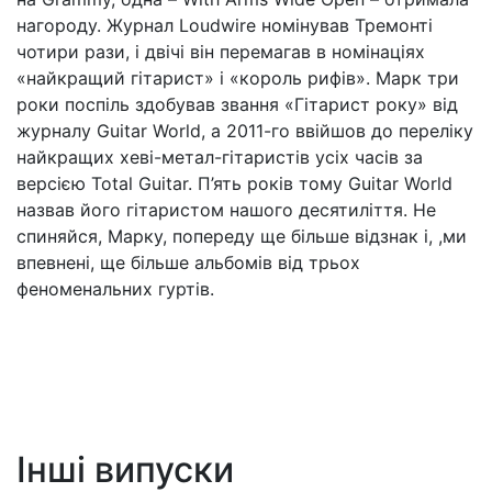
нагороду. Журнал Loudwire номінував Тремонті
чотири рази, і двічі він перемагав в номінаціях
«найкращий гітарист» і «король рифів». Марк три
роки поспіль здобував звання «Гітарист року» від
журналу Guitar World, а 2011-го ввійшов до переліку
найкращих хеві-метал-гітаристів усіх часів за
версією Total Guitar. П’ять років тому Guitar World
назвав його гітаристом нашого десятиліття. Не
спиняйся, Марку, попереду ще більше відзнак і, ,ми
впевнені, ще більше альбомів від трьох
феноменальних гуртів.
Інші випуски