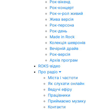
Рок-вікенд
Рок-концерт
Рок-н-рол живий
Жива версія
Рок-персона
Рок-день
Made in Rock
Колекція шевронів
Вечірній драйв
Рок-версія
Архів програм
ROKS-відео
Про радіо
Міста і частоти
Як слухати онлайн
Ведучі ефіру
Працівники
Приймаємо музику
Контакти