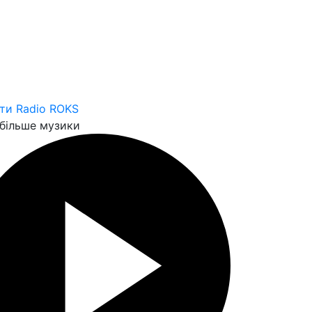
ти Radio ROKS
більше музики