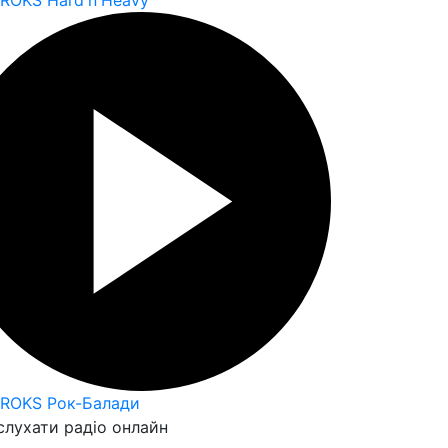
 ROKS Hard'n'Heavy
 ROKS Рок-Балади
слухати радіо онлайн