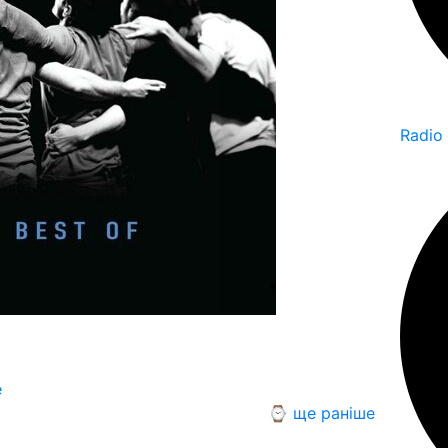
Radio
e
⌚ ще раніше