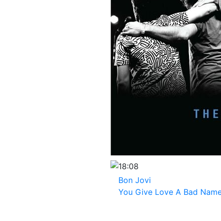
18:08
Bon Jovi
You Give Love A Bad Nam