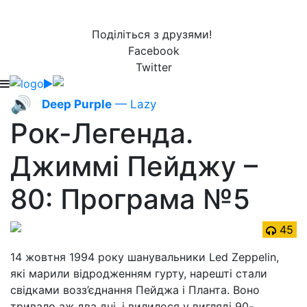
Поділіться з друзями!
Facebook
Twitter
🔊
Deep Purple
— Lazy
Рок-Легенда.
Джиммі Пейджу –
80: Програма №5
45
14 жовтня 1994 року шанувальники Led Zeppelin,
які марили відродженням гурту, нарешті стали
свідками возз’єднання Пейджа і Планта. Воно
тривало аж два дні, і вилилося у вигляді 90-