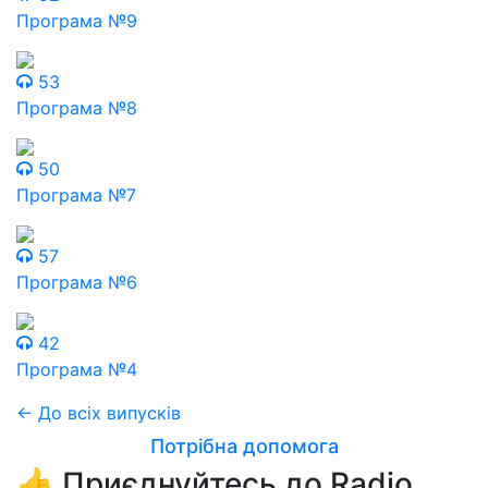
Програма №9
53
Програма №8
50
Програма №7
57
Програма №6
42
Програма №4
← До всіх випусків
Потрібна допомога
👍 Приєднуйтесь до Radio