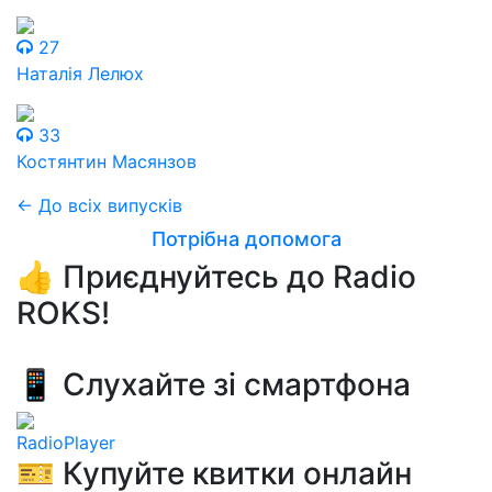
27
Наталія Лелюх
33
Костянтин Масянзов
← До всіх випусків
Потрібна допомога
👍 Приєднуйтесь до Radio
ROKS!
📱 Слухайте зі смартфона
RadioPlayer
🎫 Купуйте квитки онлайн