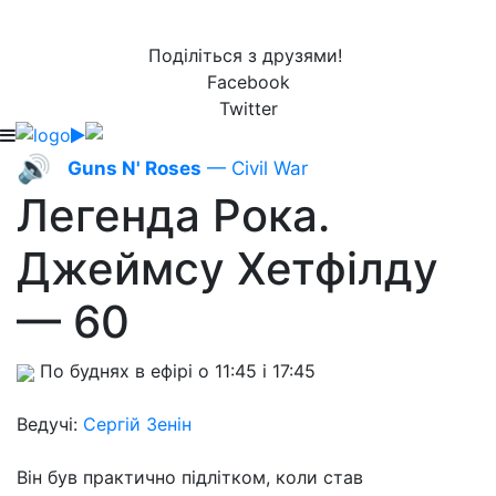
Поділіться з друзями!
Facebook
Twitter
🔊
Guns N' Roses
— Civil War
Легенда Рока.
Джеймсу Хетфілду
— 60
По буднях в ефірі о 11:45 і 17:45
Ведучі:
Сергій Зенін
Він був практично підлітком, коли став