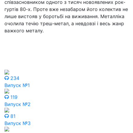
співзасновником одного з тисяч новоявлених рок-
гуртів 80-х. Проте вже незабаром його колектив не
лише вистояв у боротьбі на виживання. Металліка
очолила течію треш-метал, а невдовзі і весь жанр
важкого металу.
234
Випуск №1
119
Випуск №2
81
Випуск №3