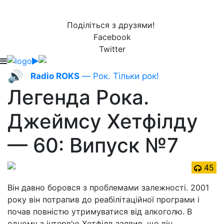
Поділіться з друзями!
Facebook
Twitter
🔊
Radio ROKS
— Рок. Тільки рок!
Легенда Рока.
Джеймсу Хетфілду
— 60: Випуск №7
45
Він давно боровся з проблемами залежності. 2001
року він потрапив до реабілітаційної програми і
почав повністю утримуватися від алкоголю. В
одному з інтерв'ю Хетфілд заявив, що він