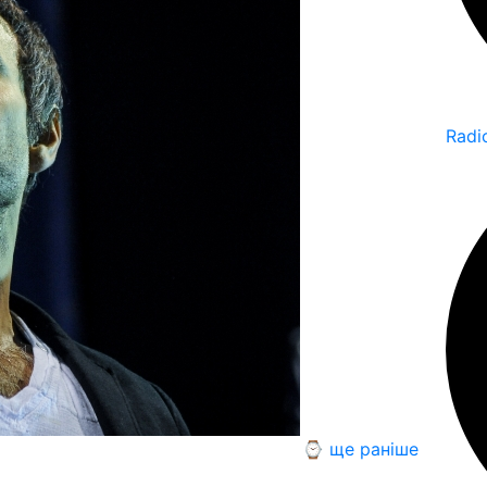
Radi
⌚ ще раніше