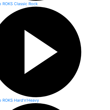
o ROKS Classic Rock
o ROKS Hard'n'Heavy