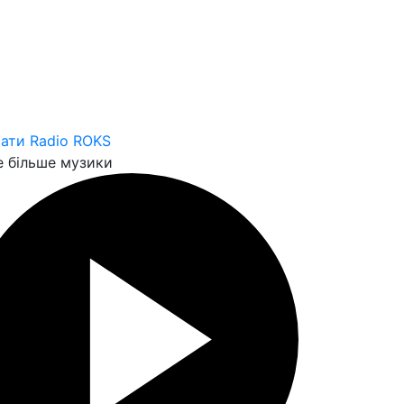
ати Radio ROKS
 більше музики