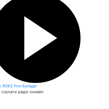
o ROKS Рок-Балади
 слухати радіо онлайн