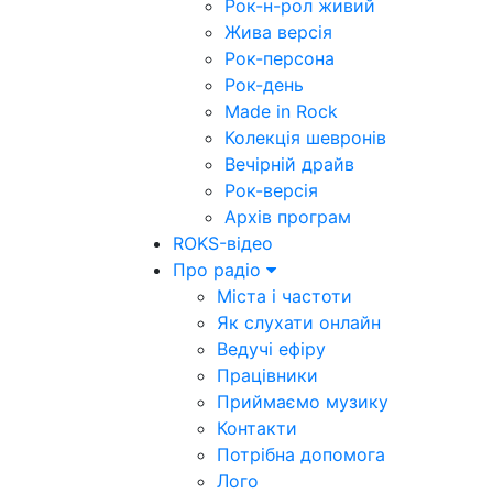
Рок-н-рол живий
Жива версія
Рок-персона
Рок-день
Made in Rock
Колекція шевронів
Вечірній драйв
Рок-версія
Архів програм
ROKS-відео
Про радіо
Міста і частоти
Як слухати онлайн
Ведучі ефіру
Працівники
Приймаємо музику
Контакти
Потрібна допомога
Лого