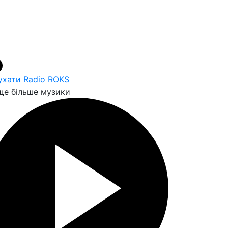
ухати Radio ROKS
е більше музики