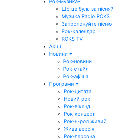
Рок-музика
Що це була за пісня?
Музика Radio ROKS
Запропонуйте пісню
Рок-календар
ROKS TV
Акції
Новини
Рок-новини
Рок-стайл
Рок-афіша
Програми
Рок-цитата
Новий рок
Рок-вікенд
Рок-концерт
Рок-н-рол живий
Жива версія
Рок-персона