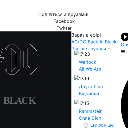
Поділіться з друзями!
Facebook
Twitter
Зараз в ефірі
AC/DC
Back In Black
Сл
Раніше звучали
щ
17:23
Warlock
All We Are
17:19
Друга Ріка
Відчиняй
17:15
Rammstein
Ohne Dich
⌚ ще раніше