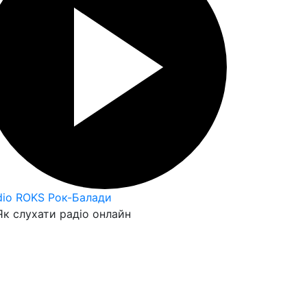
dio ROKS Рок-Балади
к слухати радіо онлайн