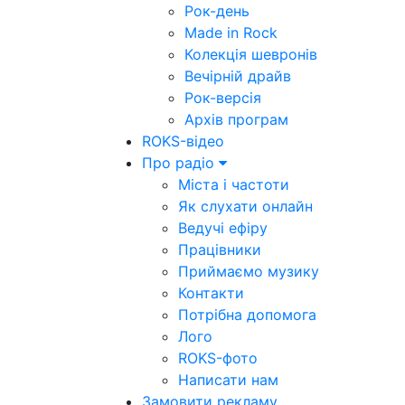
Рок-день
Made in Rock
Колекція шевронів
Вечірній драйв
Рок-версія
Архів програм
ROKS-відео
Про радіо
Міста і частоти
Як слухати онлайн
Ведучі ефіру
Працівники
Приймаємо музику
Контакти
Потрібна допомога
Лого
ROKS-фото
Написати нам
Замовити рекламу