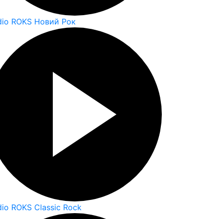
dio ROKS Новий Рок
dio ROKS Classic Rock