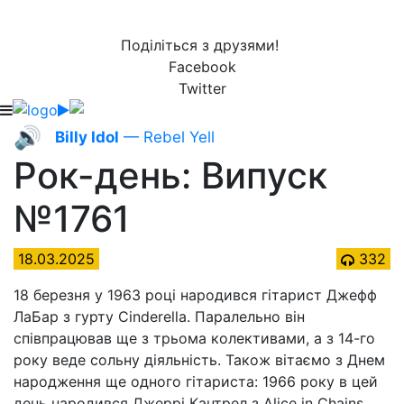
Поділіться з друзями!
Facebook
Twitter
🔊
Billy Idol
— Rebel Yell
Рок-день: Випуск
№1761
18.03.2025
332
18 березня у 1963 році народився гітарист Джефф
ЛаБар з гурту Cinderella. Паралельно він
співпрацював ще з трьома колективами, а з 14-го
року веде сольну діяльність. Також вітаємо з Днем
народження ще одного гітариста: 1966 року в цей
день народився Джеррі Кантрел з Alice in Chains.