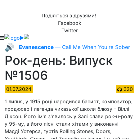
Поділіться з друзями!
Facebook
Twitter
🔊
Evanescence
— Call Me When You're Sober
Рок-день: Випуск
№1506
01.07.2024
320
1 липня, у 1915 році народився басист, композитор,
продюсер і легенда чиказької школи блюзу – Віллі
Діксон. Його ім'я з'явилось у Залі слави рок-н-ролу
у 95-му, а його пісні стали хітами у виконанні
Мадді Уотерса, гуртів Rolling Stones, Doors,
Yardbirds, Cream, Led Zeppelin та інших. І у цей же