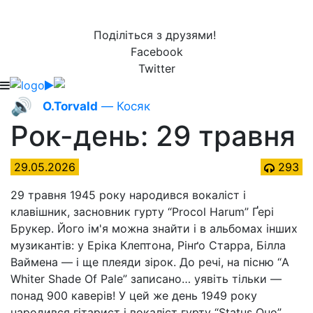
Поділіться з друзями!
Facebook
Twitter
🔊
O.Torvald
— Косяк
Рок-день: 29 травня
29.05.2026
293
29 травня 1945 року народився вокаліст і
клавішник, засновник гурту “Procol Harum” Ґері
Брукер. Його ім'я можна знайти і в альбомах інших
музикантів: у Еріка Клептона, Рінґо Старра, Білла
Ваймена — і ще плеяди зірок. До речі, на пісню “A
Whiter Shade Of Pale” записано… уявіть тільки —
понад 900 каверів! У цей же день 1949 року
народився гітарист і вокаліст гурту “Status Quo”