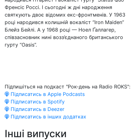
Френсіс Россі. І сьогодні ж дні народження
святкують двоє відомих екс-фронтменів. У 1963
році народився колишній вокаліст “Iron Maiden”
Блейз Бейлі. А у 1968 році — Ноел Ґаллагер,
співзасновник нині возз’єднаного британського
гурту “Oasis”.
Підпишіться на подкаст "Рок-день на Radio ROKS":
Підписатись в Apple Podcasts
Підписатись в Spotify
Підписатись в Deezer
Підписатись в інших додатках
Інші випуски