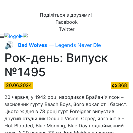
Поділіться з друзями!
Facebook
Twitter
🔊
Bad Wolves
— Legends Never Die
Рок-день: Випуск
№1495
20.06.2024
368
20 червня, у 1942 році народився Брайан Уілсон –
засновник гурту Beach Boys, його вокаліст і басист.
Цього ж дня в 78 році гурт Foreigner випустив
другий студійник Double Vision. Серед його хітів –
Hot Blooded, Blue Morning, Blue Day і однойменний
трек. А 20 червня 83-го, Iron Maiden випустив