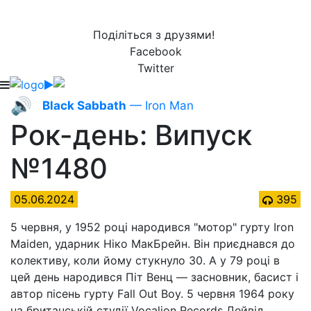
Поділіться з друзями!
Facebook
Twitter
🔊
Black Sabbath
— Iron Man
Рок-день: Випуск
№1480
05.06.2024
395
5 червня, у 1952 році народився "мотор" гурту Iron
Maiden, ударник Ніко МакБрейн. Він приєднався до
колективу, коли йому стукнуло 30. А у 79 році в
цей день народився Піт Венц — засновник, басист і
автор пісень гурту Fall Out Boy. 5 червня 1964 року
на британській студії Vocalion Records Дейвід