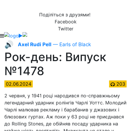
Поділіться з друзями!
Facebook
Twitter
🔊
Axel Rudi Pell
— Earls of Black
Рок-день: Випуск
№1478
02.06.2024
203
2 червня, у 1941 році народився по-справжньому
легендарний ударник ролінгів Чарлі Уоттс. Молодий
Чарлі малював рекламу і барабанив у джазових і
блюзових гуртах. Аж поки у 63 році не приєднався
до Rolling Stones, де обійняв посаду ударника на
майже шість десятиліть. Музиканта не стало у