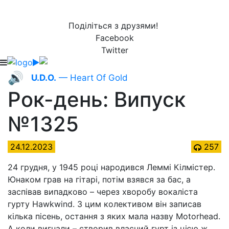
Поділіться з друзями!
Facebook
Twitter
🔊
U.D.O.
— Heart Of Gold
Рок-день: Випуск
№1325
24.12.2023
257
24 грудня, у 1945 році народився Леммі Кілмістер.
Юнаком грав на гітарі, потім взявся за бас, а
заспівав випадково – через хворобу вокаліста
гурту Hawkwind. З цим колективом він записав
кілька пісень, остання з яких мала назву Motorhead.
А коли вигнали – створив власний гурт із цією ж