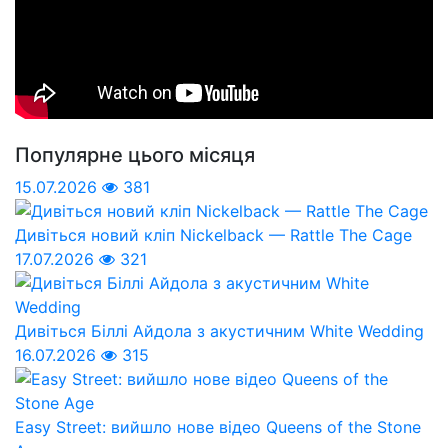
Популярне цього місяця
15.07.2026
381
Дивіться новий кліп Nickelback — Rattle The Cage
17.07.2026
321
Дивіться Біллі Айдола з акустичним White Wedding
16.07.2026
315
Easy Street: вийшло нове відео Queens of the Stone