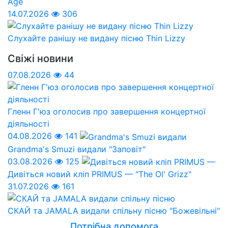
Age
14.07.2026
306
Слухайте ранішу не видану пісню Thin Lizzy
Свіжі новини
07.08.2026
44
Гленн Г'юз оголосив про завершення концертної
діяльності
04.08.2026
141
Grandma's Smuzi видали "Заповіт"
03.08.2026
125
Дивіться новий кліп PRIMUS — "The Ol' Grizz"
31.07.2026
161
СКАЙ та JAMALA видали спільну пісню "Божевільні"
Потрібна допомога