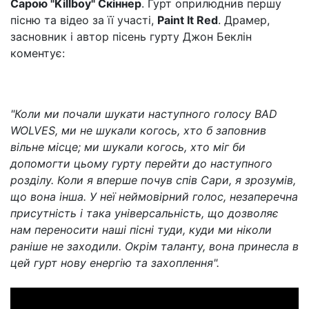
Сарою "Killboy" Скіннер
. Гурт оприлюднив першу
пісню та відео за її участі,
Paint It Red
. Драмер,
засновник і автор пісень гурту Джон Беклін
коментує:
"Коли ми почали шукати наступного голосу BAD
WOLVES, ми не шукали когось, хто б заповнив
вільне місце; ми шукали когось, хто міг би
допомогти цьому гурту перейти до наступного
розділу. Коли я вперше почув спів Сари, я зрозумів,
що вона інша. У неї неймовірний голос, незаперечна
присутність і така універсальність, що дозволяє
нам переносити наші пісні туди, куди ми ніколи
раніше не заходили. Окрім таланту, вона принесла в
цей гурт нову енергію та захоплення".