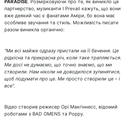
PARADISE
. Розмірковуючи про те, як виникло це
партнерство, музиканти I Prevail кажуть, що вони
вже деякий час є фанатами Аміри, бо вона має
особливе звучання та стиль. Можливість писати
разом виникла органічно:
"Ми всі майже одразу пристали на її бачення. Це
рідкісна та прекрасна річ, коли таке трапляється.
Ми досі не думаємо, що точно знаємо, що ми
створили. Нам ніколи не доводилося зупинятися,
щоб подумати про це. Ми просто створили це – і
все".
Відео створив режисер Орі Макгіннесс, відомий
роботами з BAD OMENS та Poppy.