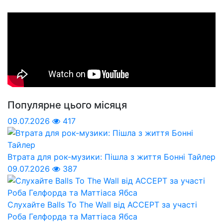
Популярне цього місяця
09.07.2026
417
Втрата для рок-музики: Пішла з життя Бонні Тайлер
09.07.2026
387
Слухайте Balls To The Wall від ACCEPT за участі
Роба Гелфорда та Маттіаса Ябса