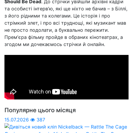
Should Be Dead
. До стрічки увійшли архівні кадри
та особисті інтерв’ю, які ще ніхто не бачив – з Біллі,
з його рідними та колегами. Це історія і про
стрімкий злет, і про всі труднощі, які музикант мав
не просто подолати, а буквально пережити.
Прем'єра фільму пройде в обраних кінотеатрах, а
згодом ми дочекаємось стрічки й онлайн.
Популярне цього місяця
15.07.2026
387