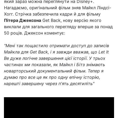
який зараз можна переглянути на Disney+.
Нагадаємо, оригінальний фільм зняв Майкл Ліндсі-
Хогг. Стрічка забезпечила кадри й для фільму
Пітера Джексона
Get Back, нову версію якого
виклали для загального перегляду вперше за понад
50 роців. Джексон коментує:
"Мені так пощастило отримати доступ до записів
Майкла для Get Back, і я завжди вважав, що Let It
Be дуже логічне завершення цієї історії. У трьох
частинах ми показали, як Майкл і Бітз знімають
новарторський документальний фільм. Тепер я
думаю про все це як про одну епічну історію,
нарешті завершену через п'ять десятиліть"