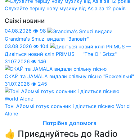
Слухайте першу нову музику від Asia за 12 років
Свіжі новини
04.08.2026
98
Grandma's Smuzi видали "Заповіт"
03.08.2026
104
Дивіться новий кліп PRIMUS — "The Ol' Grizz"
31.07.2026
146
СКАЙ та JAMALA видали спільну пісню "Божевільні"
31.07.2026
245
Тоні Айоммі готує сольник і ділиться піснею World
Alone
Потрібна допомога
👍 Приєднуйтесь до Radio