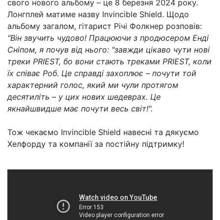
свого нового альбому – це 8 березня 2024 року.
Лонгплей матиме назву Invincible Shield. Щодо
альбому загалом, гітарист Річі Фолкнер розповів:
"Він звучить чудово! Працюючи з продюсером Енді
Сніпом, я почув від нього: "завжди цікаво чути нові
треки PRIEST, бо вони стають треками PRIEST, коли
їх співає Роб. Це справді захоплює – почути той
характерний голос, який ми чули протягом
десятиліть – у цих нових шедеврах. Це
якнайшвидше має почути весь світ!".
Тож чекаємо Invincible Shield навесні та дякуємо
Хелфорду та компанії за постійну підтримку!