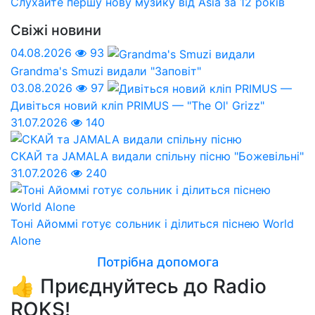
Слухайте першу нову музику від Asia за 12 років
Свіжі новини
04.08.2026
93
Grandma's Smuzi видали "Заповіт"
03.08.2026
97
Дивіться новий кліп PRIMUS — "The Ol' Grizz"
31.07.2026
140
СКАЙ та JAMALA видали спільну пісню "Божевільні"
31.07.2026
240
Тоні Айоммі готує сольник і ділиться піснею World
Alone
Потрібна допомога
👍 Приєднуйтесь до Radio
ROKS!