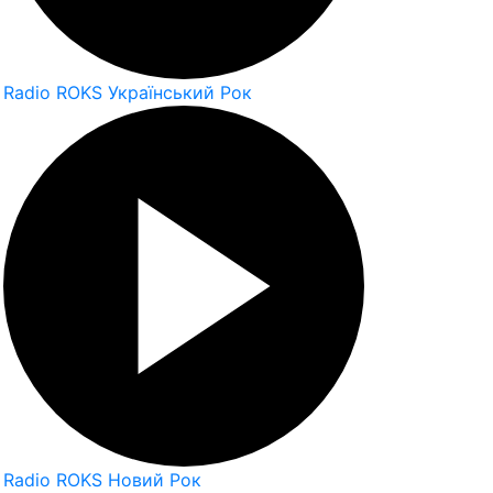
Radio ROKS Український Рок
Radio ROKS Новий Рок