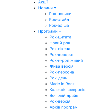
Акції
Новини
Рок-новини
Рок-стайл
Рок-афіша
Програми
Рок-цитата
Новий рок
Рок-вікенд
Рок-концерт
Рок-н-рол живий
Жива версія
Рок-персона
Рок-день
Made in Rock
Колекція шевронів
Вечірній драйв
Рок-версія
Архів програм