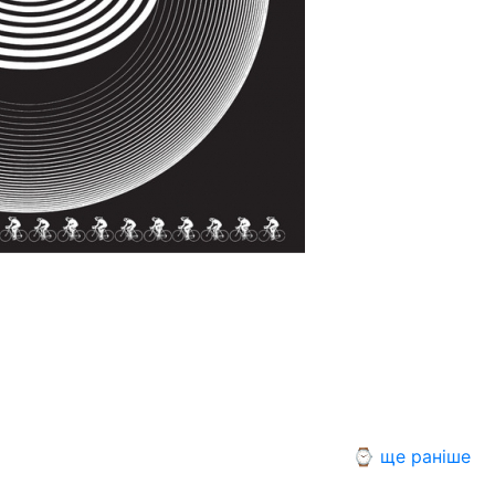
⌚ ще раніше