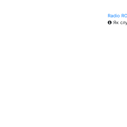
Radio R
Як слу