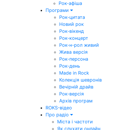
Рок-афіша
Програми
Рок-цитата
Новий рок
Рок-вікенд
Рок-концерт
Рок-н-рол живий
Жива версія
Рок-персона
Рок-день
Made in Rock
Колекція шевронів
Вечірній драйв
Рок-версія
Архів програм
ROKS-відео
Про радіо
Міста і частоти
Як слухати онлайн