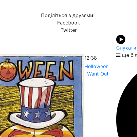
Поділіться з друзями!
Facebook
Twitter
Слухати
ще бі
12:38
Helloween
I Want Out