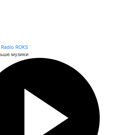
 Radio ROKS
льше музики