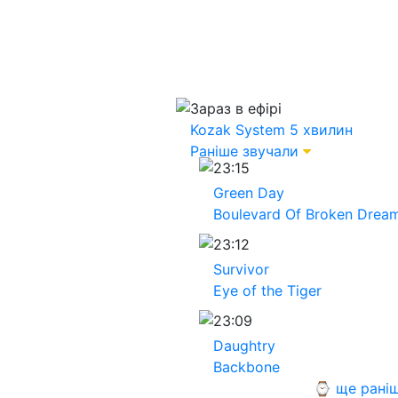
Зараз в ефірі
Kozak System
5 хвилин
Раніше звучали
23:15
Green Day
Boulevard Of Broken Drea
23:12
Survivor
Eye of the Tiger
23:09
Daughtry
Backbone
⌚ ще рані