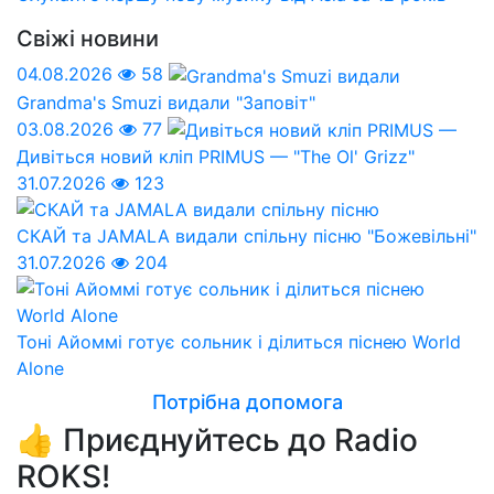
Свіжі новини
04.08.2026
58
Grandma's Smuzi видали "Заповіт"
03.08.2026
77
Дивіться новий кліп PRIMUS — "The Ol' Grizz"
31.07.2026
123
СКАЙ та JAMALA видали спільну пісню "Божевільні"
31.07.2026
204
Тоні Айоммі готує сольник і ділиться піснею World
Alone
Потрібна допомога
👍 Приєднуйтесь до Radio
ROKS!