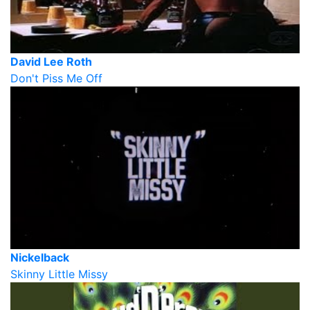
David Lee Roth
Don't Piss Me Off
Nickelback
Skinny Little Missy