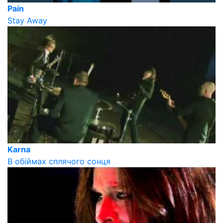
Pain
Stay Away
Karna
В обіймах сплячого сонця