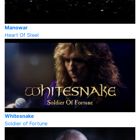
Manowar
Heart Of Steel
Whitesnake
Soldier of Fortune