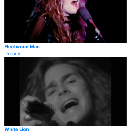
Fleetwood Mac
Dreams
White Lion