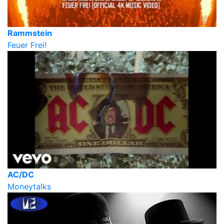
Rammstein
Feuer Frei!
AC/DC
Moneytalks