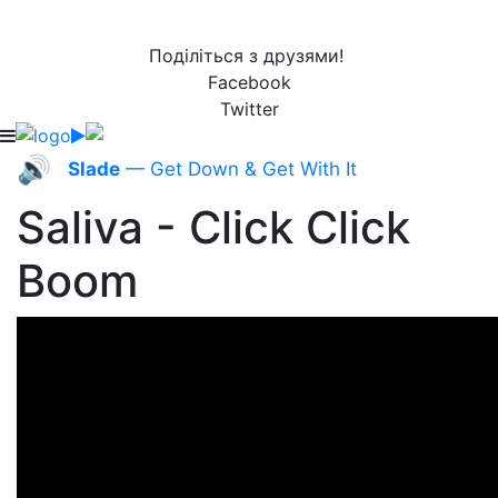
Поділіться з друзями!
Facebook
Twitter
🔊
Slade
— Get Down & Get With It
Saliva - Click Click
Boom