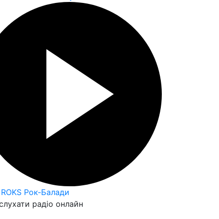
 ROKS Рок-Балади
слухати радіо онлайн