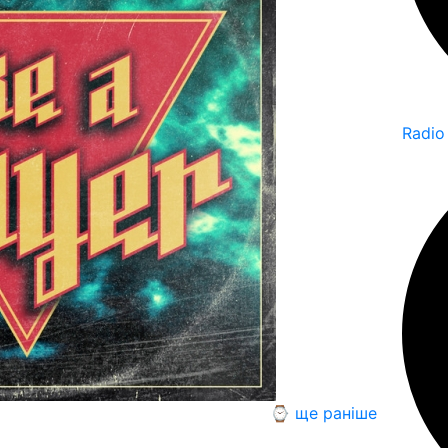
Radio
⌚ ще раніше