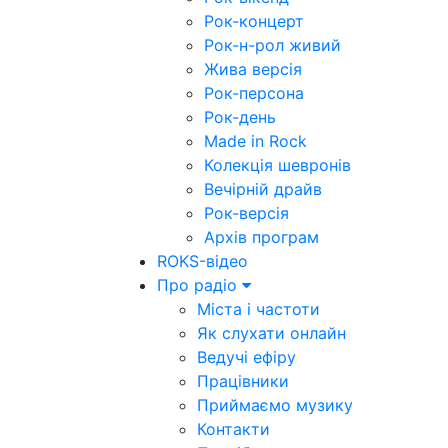
Рок-концерт
Рок-н-рол живий
Жива версія
Рок-персона
Рок-день
Made in Rock
Колекція шевронів
Вечірній драйв
Рок-версія
Архів програм
ROKS-відео
Про радіо
Міста і частоти
Як слухати онлайн
Ведучі ефіру
Працівники
Приймаємо музику
Контакти