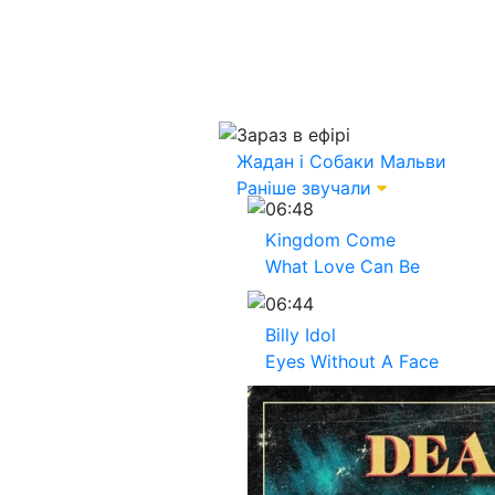
Зараз в ефірі
Жадан і Собаки
Мальви
Раніше звучали
06:48
Kingdom Come
What Love Can Be
06:44
Billy Idol
Eyes Without A Face