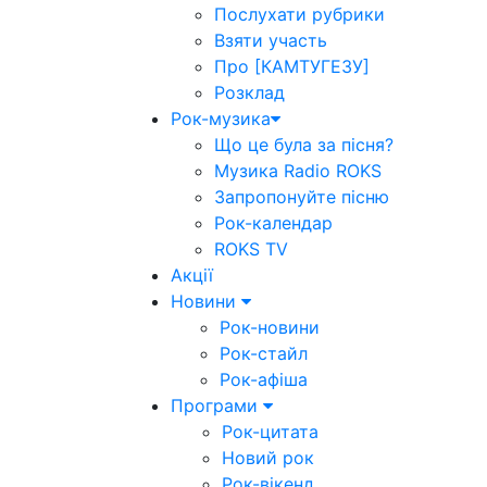
Послухати рубрики
Взяти участь
Про [КАМТУГЕЗУ]
Розклад
Рок-музика
Що це була за пісня?
Музика Radio ROKS
Запропонуйте пісню
Рок-календар
ROKS TV
Акції
Новини
Рок-новини
Рок-стайл
Рок-афіша
Програми
Рок-цитата
Новий рок
Рок-вікенд