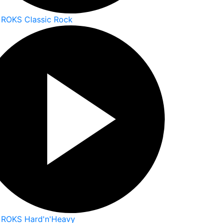
 ROKS Classic Rock
 ROKS Hard'n'Heavy