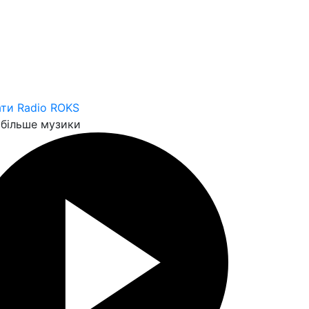
ти Radio ROKS
більше музики