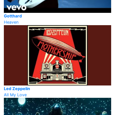
Gotthard
Heaven
Led Zeppelin
All My Love