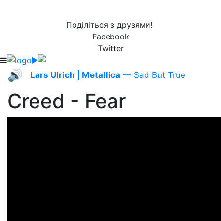
Поділіться з друзями!
Facebook
Twitter
🔊
Lars Ulrich | Metallica
— Sad But True
Creed - Fear