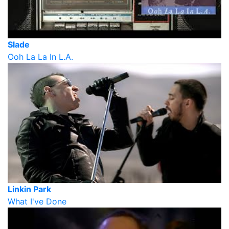
Slade
Ooh La La In L.A.
Linkin Park
What I've Done