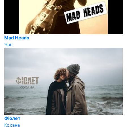
Mad Heads
Час
Фіолет
Кохана