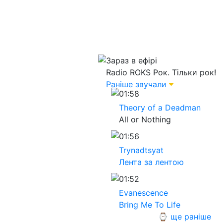
Зараз в ефірі
Radio ROKS
Рок. Тільки рок!
Раніше звучали
01:58
Theory of a Deadman
All or Nothing
01:56
Trynadtsyat
Лента за лентою
01:52
Evanescence
Bring Me To Life
⌚ ще раніше