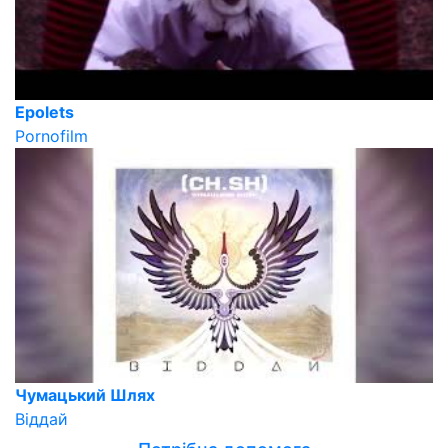
Epolets
Pornofilm
Чумацький Шлях
Віддай