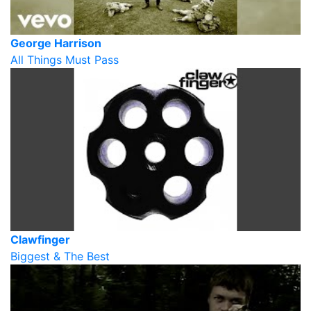
George Harrison
All Things Must Pass
Clawfinger
Biggest & The Best