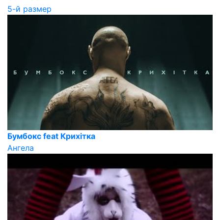
5-й размер
Бумбокс feat Крихiтка
Ангела