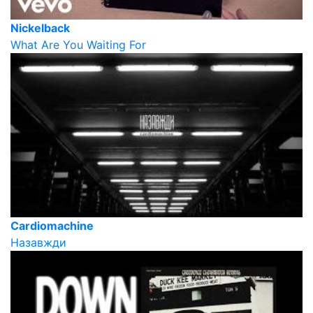
Nickelback
What Are You Waiting For
Cardiomachine
Назавжди