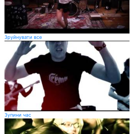
Зруйнувати все
Зупини час