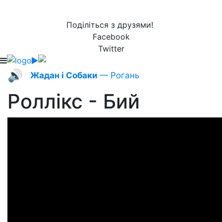
Поділіться з друзями!
Facebook
Twitter
🔊
Жадан і Собаки
— Рогань
Роллікс - Бий