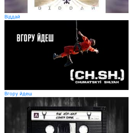
Віддай
Вгору йдеш