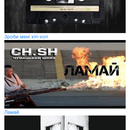
Зроби мені хіп-хоп
Ламай