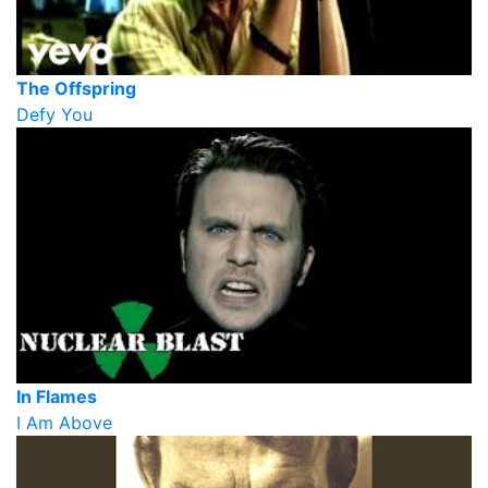
The Offspring
Defy You
In Flames
I Am Above