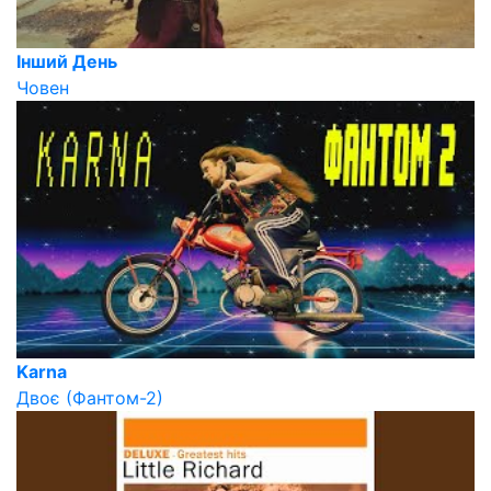
Інший День
Човен
Karna
Двоє (Фантом-2)